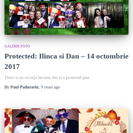
GALERIE FOTO
Protected: Ilinca si Dan – 14 octombrie
2017
There is no excerpt because this is a protected post.
By
Paul Padurariu
,
9 years
ago