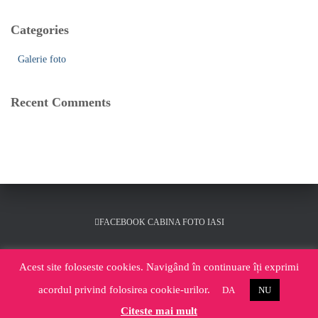
Categories
Galerie foto
Recent Comments
FACEBOOK CABINA FOTO IASI
INSTAGRAM CABINA FOTOSHOCK IASI
Acest site foloseste cookies. Navigând în continuare îți exprimi
acordul privind folosirea cookie-urilor.
DA
NU
CABINA FOTO IASI YOUTUBE
Citeste mai mult