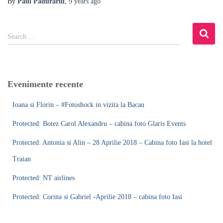
By
Paul Padurariu
,
9 years
ago
S
Search …
e
a
r
c
Evenimente recente
h
f
Ioana si Florin – #Fotoshock in vizita la Bacau
o
r
Protected: Botez Carol Alexandru – cabina foto Glaris Events
:
Protected: Antonia si Alin – 28 Aprilie 2018 – Cabina foto Iasi la hotel
Traian
Protected: NT airlines
Protected: Corina si Gabriel -Aprilie 2018 – cabina foto Iasi